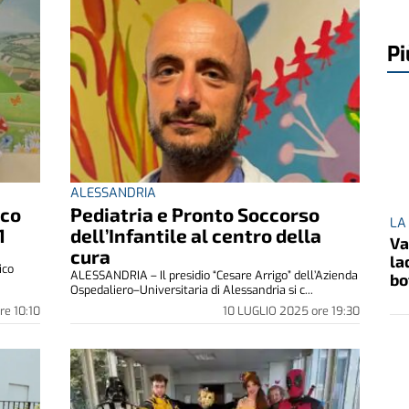
Pi
ALESSANDRIA
ico
Pediatria e Pronto Soccorso
LA
1
dell’Infantile al centro della
Va
cura
la
ico
ALESSANDRIA – Il presidio “Cesare Arrigo” dell’Azienda
bo
Ospedaliero–Universitaria di Alessandria si c...
re
10:10
10 LUGLIO 2025
ore
19:30