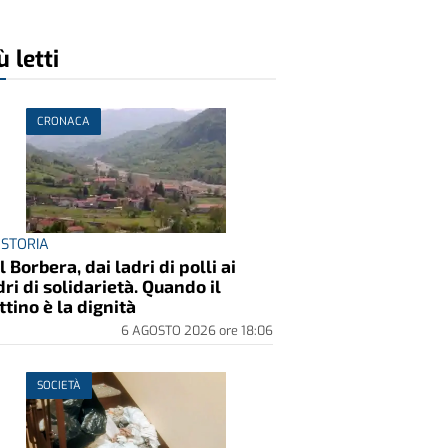
ù letti
CRONACA
 STORIA
l Borbera, dai ladri di polli ai
dri di solidarietà. Quando il
ttino è la dignità
6 AGOSTO 2026
ore
18:06
SOCIETÀ