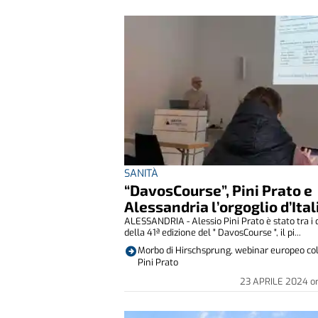
SANITÀ
“DavosCourse”, Pini Prato e
Alessandria l’orgoglio d’Ital
ALESSANDRIA - Alessio Pini Prato è stato tra i 
della 41ª edizione del " DavosCourse ", il pi...
Morbo di Hirschsprung, webinar europeo col
Pini Prato
23 APRILE 2024
o