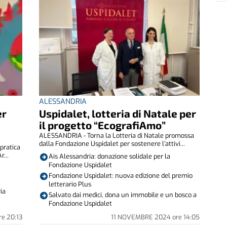
ALESSANDRIA
er
Uspidalet, lotteria di Natale per
il progetto “EcografiAmo”
ALESSANDRIA - Torna la Lotteria di Natale promossa
dalla Fondazione Uspidalet per sostenere l’attivi...
pratica
r...
Ais Alessandria: donazione solidale per la
Fondazione Uspidalet
Fondazione Uspidalet: nuova edizione del premio
letterario Plus
ria
Salvato dai medici, dona un immobile e un bosco a
Fondazione Uspidalet
re
20:13
11 NOVEMBRE 2024
ore
14:05