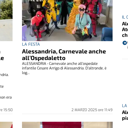
IL
Al
At
ch
LA FESTA
a
Alessandria, Carnevale anche
le
all’Ospedaletto
ALESSANDRIA - Carnevale anche all'ospedale
infantile Cesare Arrigo di Alessandria. D'altronde, è
log...
ndria.
ute
 non era
LA
re
15:50
2 MARZO 2025
ore
11:49
Al
pi