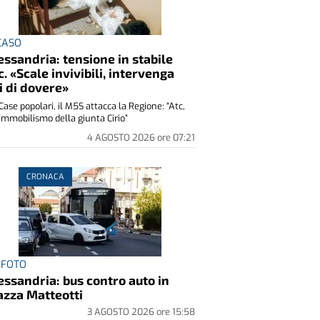
 CASO
essandria: tensione in stabile
c. «Scale invivibili, intervenga
i di dovere»
Case popolari, il M5S attacca la Regione: “Atc,
immobilismo della giunta Cirio”
4 AGOSTO 2026
ore
07:21
CRONACA
 FOTO
essandria: bus contro auto in
azza Matteotti
3 AGOSTO 2026
ore
15:58