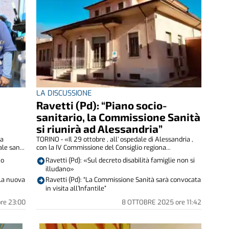
LA DISCUSSIONE
Ravetti (Pd): “Piano socio-
sanitario, la Commissione Sanità
si riunirà ad Alessandria”
ha
TORINO - «Il 29 ottobre , all’ ospedale di Alessandria ,
le san...
con la IV Commissione del Consiglio regiona...
io
Ravetti (Pd): «Sul decreto disabilità famiglie non si
illudano»
lla nuova
Ravetti (Pd): “La Commissione Sanità sarà convocata
in visita all’Infantile”
ore
23:00
8 OTTOBRE 2025
ore
11:42