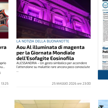
LA NOTIZIA DELLA BUONANOTTE
vra
Aou Al illuminata di magenta
per la Giornata Mondiale
dell’Esofagite Eosinofila
oprio
ALESSANDRIA – Un gesto simbolico per accendere
u...
l’attenzione su malattie rare ancora poco conosciute
...
i
e
13:25
25 MAGGIO 2026
ore
23:00