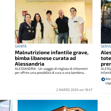
SANITÀ
SERVI
Malnutrizione infantile grave,
Ales
bimba libanese curata ad
tote
Alessandria
pre
ALESSANDRIA - Un viaggio di migliaia di chilometri
ALESSAN
per offrire una possibilità di cura a una bambina...
Infanti
Ale
Usp
2 MARZO 2026
ore
18:47