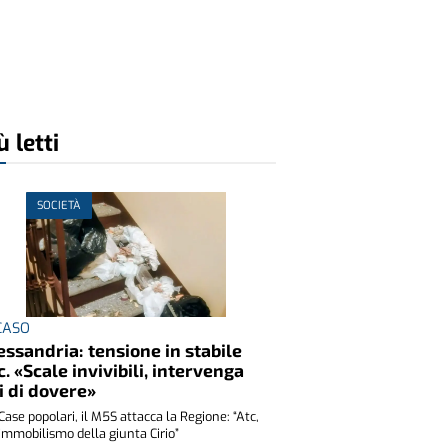
ù letti
SOCIETÀ
 CASO
essandria: tensione in stabile
c. «Scale invivibili, intervenga
i di dovere»
Case popolari, il M5S attacca la Regione: “Atc,
immobilismo della giunta Cirio”