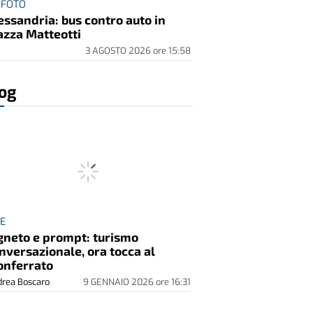
 FOTO
essandria: bus contro auto in
azza Matteotti
3 AGOSTO 2026
ore
15:58
og
EE
gneto e prompt: turismo
nversazionale, ora tocca al
nferrato
rea Boscaro
9 GENNAIO 2026
ore
16:31