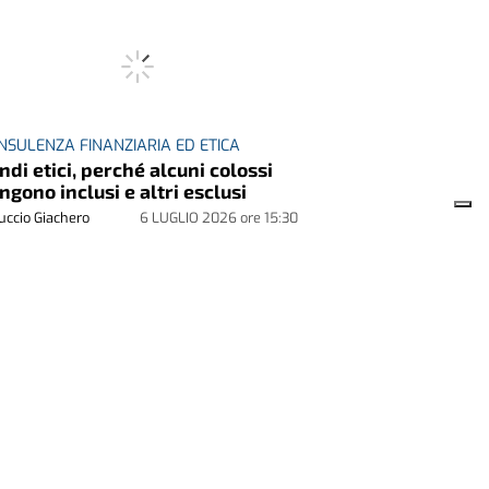
NSULENZA FINANZIARIA ED ETICA
ndi etici, perché alcuni colossi
ngono inclusi e altri esclusi
uccio Giachero
6 LUGLIO 2026
ore
15:30
NERARIA A.I.
alia incompiuta
eraria A.I.
29 GIUGNO 2026
ore
15:39