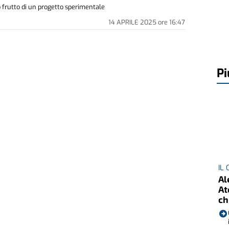
o frutto di un progetto sperimentale
14 APRILE 2025
ore
16:47
Pi
IL
Al
At
ch