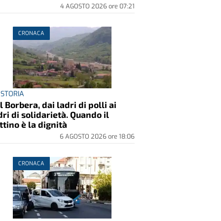
4 AGOSTO 2026
ore
07:21
CRONACA
 STORIA
l Borbera, dai ladri di polli ai
dri di solidarietà. Quando il
ttino è la dignità
6 AGOSTO 2026
ore
18:06
CRONACA