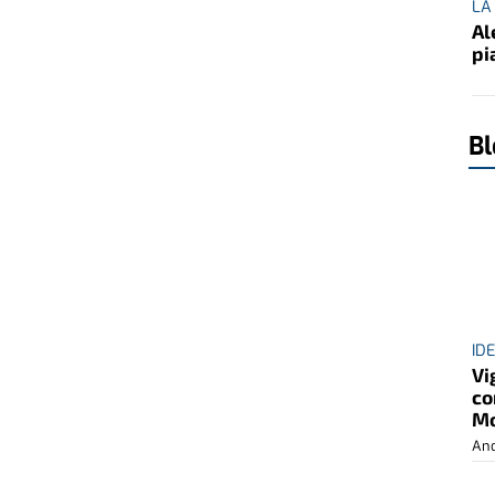
LA
Al
pi
Bl
ID
Vi
co
Mo
And