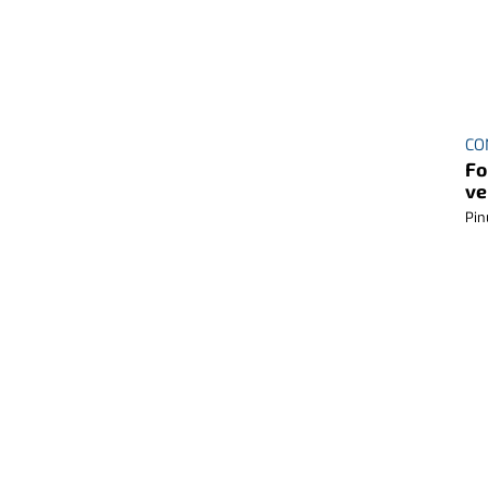
CO
Fo
ve
Pin
ITI
It
Itin