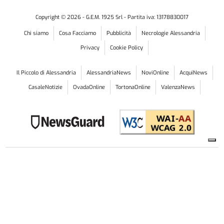
Copyright ©
2026
- G.E.M. 1925 Srl - Partita iva: 13178830017
Chi siamo
Cosa Facciamo
Pubblicità
Necrologie Alessandria
Privacy
Cookie Policy
Il Piccolo di Alessandria
AlessandriaNews
NoviOnline
AcquiNews
CasaleNotizie
OvadaOnline
TortonaOnline
ValenzaNews