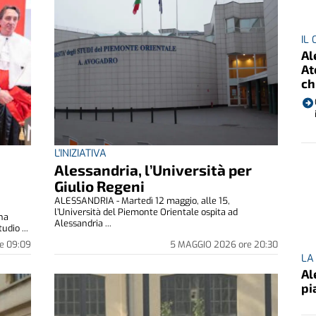
IL
Al
At
ch
L'INIZIATIVA
Alessandria, l’Università per
Giulio Regeni
ALESSANDRIA - Martedì 12 maggio, alle 15,
l’Università del Piemonte Orientale ospita ad
 ha
Alessandria ...
udio ...
e
09:09
5 MAGGIO 2026
ore
20:30
LA
Al
pi