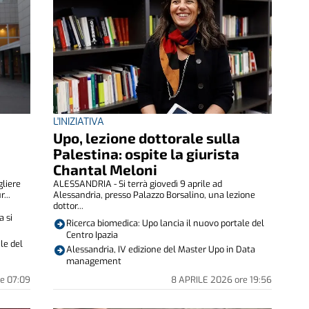
L'INIZIATIVA
Upo, lezione dottorale sulla
Palestina: ospite la giurista
Chantal Meloni
gliere
ALESSANDRIA - Si terrà giovedì 9 aprile ad
...
Alessandria, presso Palazzo Borsalino, una lezione
dottor...
a si
Ricerca biomedica: Upo lancia il nuovo portale del
Centro Ipazia
le del
Alessandria, IV edizione del Master Upo in Data
management
re
07:09
8 APRILE 2026
ore
19:56