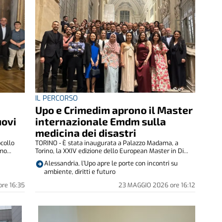
IL PERCORSO
Upo e Crimedim aprono il Master
uovi
internazionale Emdm sulla
medicina dei disastri
collo
TORINO - È stata inaugurata a Palazzo Madama, a
mo...
Torino, la XXIV edizione dello European Master in Di...
Alessandria, l’Upo apre le porte con incontri su
ambiente, diritti e futuro
ore
16:35
23 MAGGIO 2026
ore
16:12