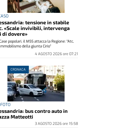
 CASO
essandria: tensione in stabile
c. «Scale invivibili, intervenga
i di dovere»
Case popolari, il M5S attacca la Regione: “Atc,
immobilismo della giunta Cirio”
4 AGOSTO 2026
ore
07:21
CRONACA
 FOTO
essandria: bus contro auto in
azza Matteotti
3 AGOSTO 2026
ore
15:58