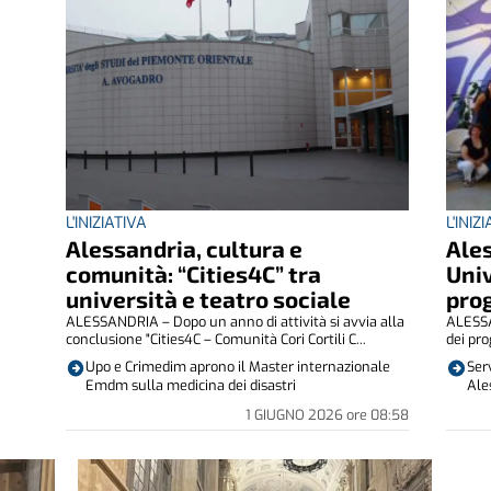
L'INIZIATIVA
L'INIZ
Alessandria, cultura e
Ales
comunità: “Cities4C” tra
Univ
università e teatro sociale
prog
ALESSANDRIA – Dopo un anno di attività si avvia alla
ALESSAN
conclusione "Cities4C – Comunità Cori Cortili C...
dei pro
Upo e Crimedim aprono il Master internazionale
Serv
Emdm sulla medicina dei disastri
Ale
1 GIUGNO 2026
ore
08:58