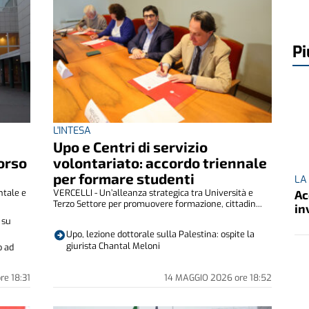
Pi
L'INTESA
Upo e Centri di servizio
orso
volontariato: accordo triennale
per formare studenti
LA
ntale e
VERCELLI - Un’alleanza strategica tra Università e
Ac
Terzo Settore per promuovere formazione, cittadin...
in
 su
Upo, lezione dottorale sulla Palestina: ospite la
giurista Chantal Meloni
o ad
ore
18:31
14 MAGGIO 2026
ore
18:52